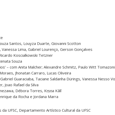
te
ouza Santos, Louyza Duarte, Giovanni Scotton
ira, Vanessa Lima, Gabriel Lourenço, Gerson Gonçalves
 Ricardo Koscialkowski Tetzner
Renata Souza
os’ – com Anita Malcher; Alexandre Schmitz, Paulo Witt Tomazoni
 Moraes, Jhonatan Carraro, Lucas Oliveira
 Gabriel Guaraciaba, Taciane Saldanha Dürings, Vanessa Nesso Vo
r, Joao Rafael da Silva
Umezawa, Débora Torres, Kṛṣṇa Kālī
nrique da Rocha e Jordana Marra
s da UFSC, Departamento Artístico Cultural da UFSC