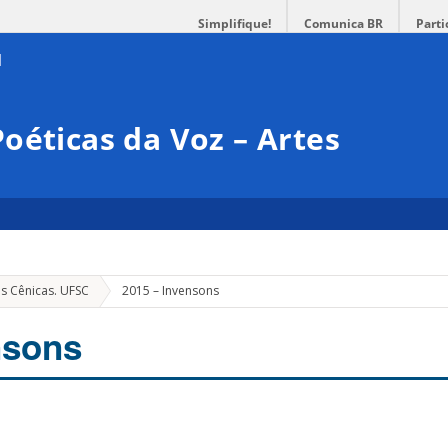
Simplifique!
Comunica BR
Parti
oéticas da Voz – Artes
es Cênicas. UFSC
2015 – Invensons
nsons