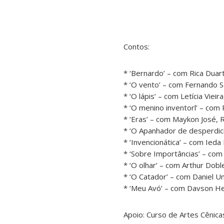
Contos:
* ‘Bernardo’ – com Rica Duar
* ‘O vento’ – com Fernando S
* ‘O lápis’ – com Letícia Vie
* ‘O menino inventorl’ – com
* ‘Eras’ – com Maykon José, 
* ‘O Apanhador de desperdici
* ‘Invencionática’ – com Ieda
* ‘Sobre Importâncias’ – com
* ‘O olhar’ – com Arthur Doble
* ‘O Catador’ – com Daniel 
* ‘Meu Avó’ – com Davson He
Apoio: Curso de Artes Cênica