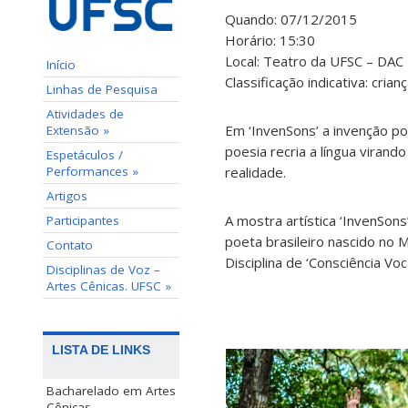
Quando: 07/12/2015
Horário: 15:30
Local: Teatro da UFSC – DAC
Início
Classificação indicativa: cria
Linhas de Pesquisa
Atividades de
Em ‘
InvenSons
’ a invenção 
Extensão »
poesia recria a língua virand
Espetáculos /
Performances »
realidade.
Artigos
A mostra artística ‘
InvenSons
Participantes
poeta brasileiro nascido no 
Contato
Disciplina de ‘Consciência V
Disciplinas de Voz –
Artes Cênicas. UFSC »
LISTA DE LINKS
Bacharelado em Artes
Cênicas