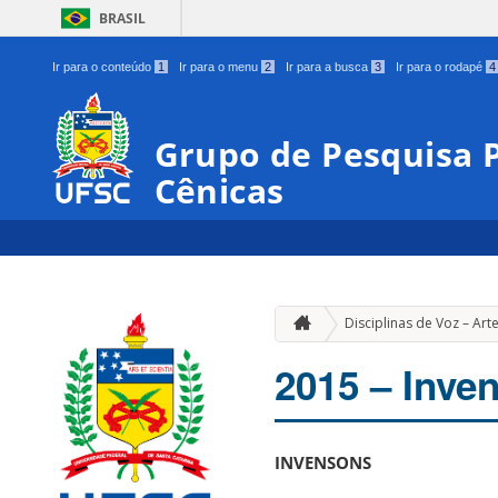
BRASIL
Ir para o conteúdo
1
Ir para o menu
2
Ir para a busca
3
Ir para o rodapé
4
Grupo de Pesquisa P
Cênicas
Disciplinas de Voz – Art
2015 – Inve
INVENSONS